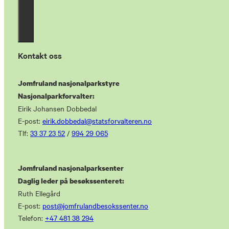
Kontakt oss
Jomfruland nasjonalparkstyre
Nasjonalparkforvalter:
Eirik Johansen Dobbedal
E-post:
eirik.dobbedal@statsforvalteren.no
Tlf:
33 37 23 52
/
994 29 065
Jomfruland nasjonalparksenter
Daglig leder på besøkssenteret:
Ruth Ellegård
E-post:
post@jomfrulandbesokssenter.no
Telefon:
+47 481 38 294