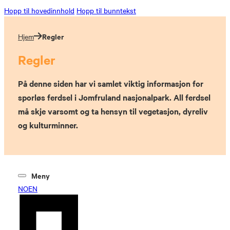
Hopp til hovedinnhold
Hopp til bunntekst
Regler
Hjem
Regler
På denne siden har vi samlet viktig informasjon for
sporløs ferdsel i Jomfruland nasjonalpark. All ferdsel
må skje varsomt og ta hensyn til vegetasjon, dyreliv
og kulturminner.
Meny
NO
EN