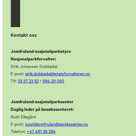
Kontakt oss
Jomfruland nasjonalparkstyre
Nasjonalparkforvalter:
Eirik Johansen Dobbedal
E-post:
eirik.dobbedal@statsforvalteren.no
Tlf:
33 37 23 52
/
994 29 065
Jomfruland nasjonalparksenter
Daglig leder på besøkssenteret:
Ruth Ellegård
E-post:
post@jomfrulandbesokssenter.no
Telefon:
+47 481 38 294