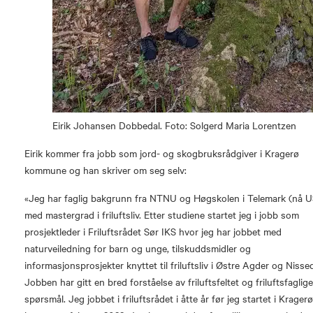
Eirik Johansen Dobbedal. Foto: Solgerd Maria Lorentzen
Eirik kommer fra jobb som jord- og skogbruksrådgiver i Kragerø
kommune og han skriver om seg selv:
«Jeg har faglig bakgrunn fra NTNU og Høgskolen i Telemark (nå 
med mastergrad i friluftsliv. Etter studiene startet jeg i jobb som
prosjektleder i Friluftsrådet Sør IKS hvor jeg har jobbet med
naturveiledning for barn og unge, tilskuddsmidler og
informasjonsprosjekter knyttet til friluftsliv i Østre Agder og Nissed
Jobben har gitt en bred forståelse av friluftsfeltet og friluftsfaglig
spørsmål. Jeg jobbet i friluftsrådet i åtte år før jeg startet i Krager