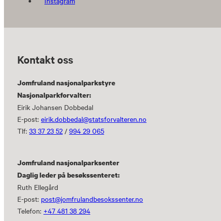
Instagram
Kontakt oss
Jomfruland nasjonalparkstyre
Nasjonalparkforvalter:
Eirik Johansen Dobbedal
E-post:
eirik.dobbedal@statsforvalteren.no
Tlf:
33 37 23 52
/
994 29 065
Jomfruland nasjonalparksenter
Daglig leder på besøkssenteret:
Ruth Ellegård
E-post:
post@jomfrulandbesokssenter.no
Telefon:
+47 481 38 294