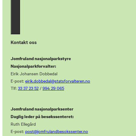
Kontakt oss
Jomfruland nasjonalparkstyre
Nasjonalparkforvalter:
Eirik Johansen Dobbedal
E-post:
eirik.dobbedal@statsforvalteren.no
Tlf:
33 37 23 52
/
994 29 065
Jomfruland nasjonalparksenter
Daglig leder på besøkssenteret:
Ruth Ellegård
E-post:
post@jomfrulandbesokssenter.no