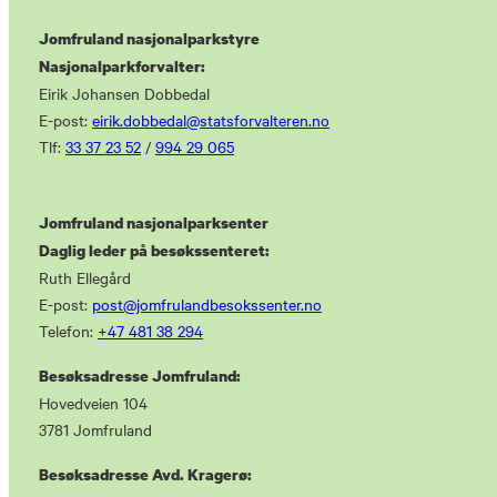
Jomfruland nasjonalparkstyre
Nasjonalparkforvalter:
Eirik Johansen Dobbedal
E-post:
eirik.dobbedal@statsforvalteren.no
Tlf:
33 37 23 52
/
994 29 065
Jomfruland nasjonalparksenter
Daglig leder på besøkssenteret:
Ruth Ellegård
E-post:
post@jomfrulandbesokssenter.no
Telefon:
+47 481 38 294
Besøksadresse Jomfruland:
Hovedveien 104
3781 Jomfruland
Besøksadresse Avd. Kragerø: