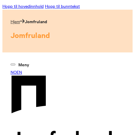
Hopp til hovedinnhold
Hopp til bunntekst
Jomfruland
Hjem
Jomfruland
Meny
NO
EN